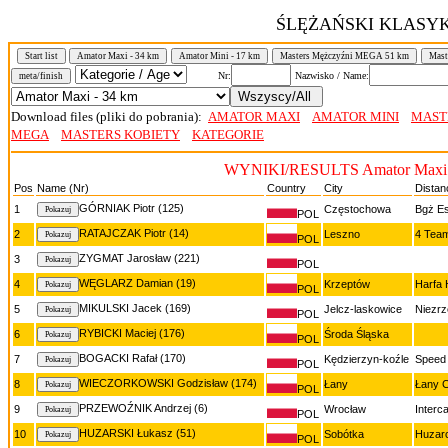
ŚLĘŻAŃSKI KLASYK
Start list
Amator Maxi - 34 km
Amator Mini - 17 km
Masters Mężczyźni MEGA 51 km
Mast
Nr:
Nazwisko / Name:
meta/finish
Download files (pliki do pobrania):
AMATOR MAXI
AMATOR MINI
MAST
MEGA
MASTERS KOBIETY
KATEGORIE
WYNIKI/RESULTS Amator Maxi 
Pos
Name (Nr)
Country
City
Distan
GÓRNIAK Piotr (125)
1
Częstochowa
Bgż E
POL
RATAJCZAK Piotr (14)
2
Leszno
4 Tea
POL
ZYGMAT Jarosław (221)
3
POL
WĘGLARZ Damian (19)
4
Krzeptów
Harfa 
POL
MIKULSKI Jacek (169)
5
Jelcz-laskowice
Niezr
POL
RYBICKI Maciej (176)
6
Środa Śląska
POL
BOGACKI Rafał (170)
7
Kędzierzyn-koźle
Speed
POL
WIECZORKOWSKI Godzisław (174)
8
Łany
Łany C
POL
PRZEWOŹNIK Andrzej (6)
9
Wrocław
Interc
POL
HUZARSKI Łukasz (51)
10
Sobótka
Huzarc
POL