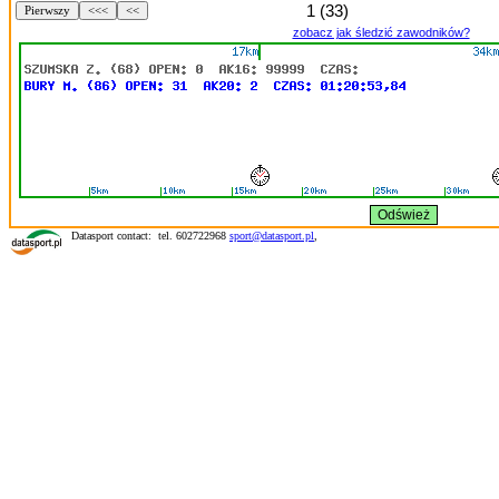
1 (33)
Pierwszy
<<<
<<
zobacz jak śledzić zawodników?
Datasport contact: tel. 602722968
sport@datasport.pl
,