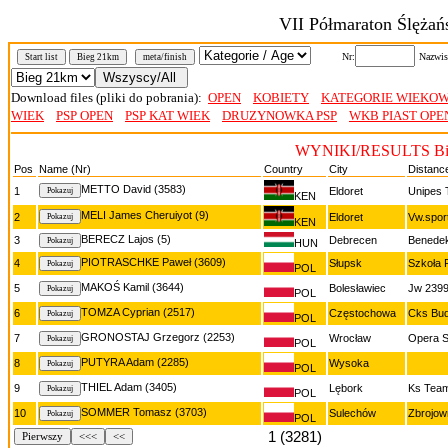
VII Półmaraton Ślężań
Nr:
Nazwis
Start list
Bieg 21km
meta/finish
Download files (pliki do pobrania):
OPEN
KOBIETY
KATEGORIE WIEKO
WIEK
PSP OPEN
PSP KAT WIEK
DRUZYNOWKA PSP
WKB PIAST OPE
WYNIKI/RESULTS Bi
Pos
Name (Nr)
Country
City
Distanc
METTO David (3583)
1
Eldoret
Unipes
KEN
MELI James Cheruiyot (9)
2
Eldoret
Vw.spor
KEN
BERECZ Lajos (5)
3
Debrecen
Benede
HUN
PIOTRASCHKE Paweł (3609)
4
Słupsk
Szkoła P
POL
MAKOŚ Kamil (3644)
5
Bolesławiec
Jw 2399
POL
TOMZA Cyprian (2517)
6
Częstochowa
Cks Bud
POL
GRONOSTAJ Grzegorz (2253)
7
Wrocław
Opera S
POL
PUTYRA Adam (2285)
8
Wysoka
POL
THIEL Adam (3405)
9
Lębork
Ks Tea
POL
SOMMER Tomasz (3703)
10
Sulechów
Zbrojow
POL
1 (3281)
Pierwszy
<<<
<<