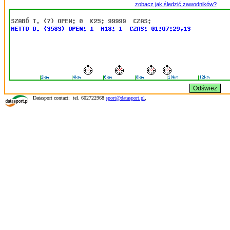
zobacz jak śledzić zawodników?
Datasport contact: tel. 602722968
sport@datasport.pl
,