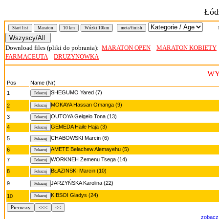
Łód
Nr
Start list
Maraton
10 km
Wózki 10km
meta/finish
Download files (pliki do pobrania):
MARATON OPEN
MARATON KOBIETY
FARMACEUTA
DRUZYNOWKA
WY
Pos
Name (Nr)
SHEGUMO Yared (7)
1
MOKAYA Hassan Omanga (9)
2
OUTOYA Gelgelo Tona (13)
3
GEMEDA Haile Haja (3)
4
CHABOWSKI Marcin (6)
5
AMETE Belachew Alemayehu (5)
6
WORKNEH Zemenu Tsega (14)
7
BŁAZINSKI Marcin (10)
8
JARZYŃSKA Karolina (22)
9
KIBSOI Gladys (24)
10
Pierwszy
<<<
<<
zobacz 