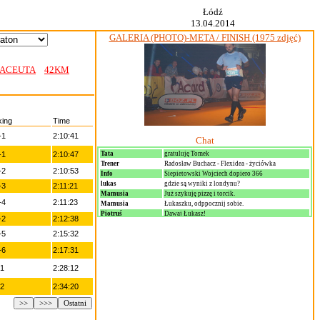
Łódź
13.04.2014
GALERIA (PHOTO)-META / FINISH (1975 zdjęć)
ACEUTA
42KM
ing
Time
-1
2:10:41
Chat
-1
2:10:47
Tata
gratuluję Tomek
Trener
Radosław Buchacz - Flexidea - życiówka
-2
2:10:53
Info
Siepietowski Wojciech dopiero 366
lukas
gdzie są wyniki z londynu?
-3
2:11:21
Mamusia
Już szykuję pizzę i torcik.
-4
2:11:23
Mamusia
Łukaszku, odppocznij sobie.
Piotruś
Dawaj Łukasz!
-2
2:12:38
Marta
cos im ostrosc wyskoczyla
-5
2:15:32
Johny
Szost 3!!!!!!!!!!!
Maratonczyk90
Heniek Szost 3 miejsce super !
-6
2:17:31
-1
2:28:12
-2
2:34:20
>>
>>>
Ostatni