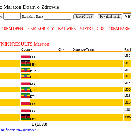
ź Maraton Dbam o Zdrowie
:
Nazwisko / Name:
10KM OPEN
10KM KOBIETY
KAT WIEK
MISTRZ LODZI
10KM FARM
NIKI/RESULTS Maraton
Country
City
Distance/Team.
Rank
M30
POL
M18
KEN
M18
ETH
M18
ETH
M18
POL
M30
ETH
M18
ETH
M18
POL
K30
POL
K30
KEN
1 (1638)
jak śledzić zawodników?