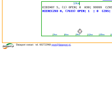
Datasport contact: tel. 602722968
sport@datasport.pl
,