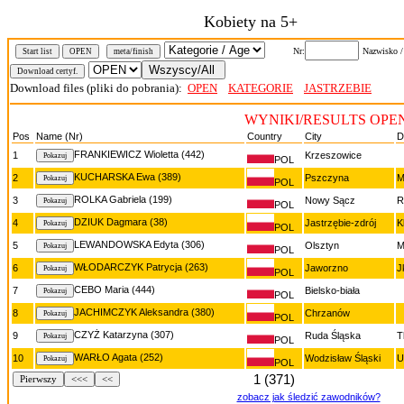
Kobiety na 5+
Nr:
Nazwisko 
Start list
OPEN
meta/finish
Download files (pliki do pobrania):
OPEN
KATEGORIE
JASTRZEBIE
WYNIKI/RESULTS OPE
Pos
Name (Nr)
Country
City
D
FRANKIEWICZ Wioletta (442)
1
Krzeszowice
POL
KUCHARSKA Ewa (389)
2
Pszczyna
M
POL
ROLKA Gabriela (199)
3
Nowy Sącz
R
POL
DZIUK Dagmara (38)
4
Jastrzębie-zdrój
K
POL
LEWANDOWSKA Edyta (306)
5
Olsztyn
M
POL
WŁODARCZYK Patrycja (263)
6
Jaworzno
J
POL
CEBO Maria (444)
7
Bielsko-biała
POL
JACHIMCZYK Aleksandra (380)
8
Chrzanów
POL
CZYŻ Katarzyna (307)
9
Ruda Śląska
T
POL
WARŁO Agata (252)
10
Wodzisław Śląski
U
POL
1 (371)
Pierwszy
<<<
<<
zobacz jak śledzić zawodników?