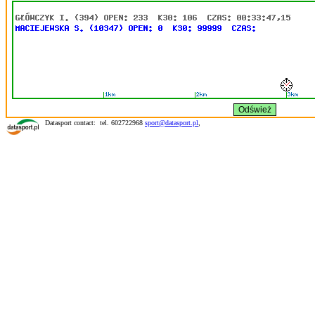
Datasport contact: tel. 602722968
sport@datasport.pl
,