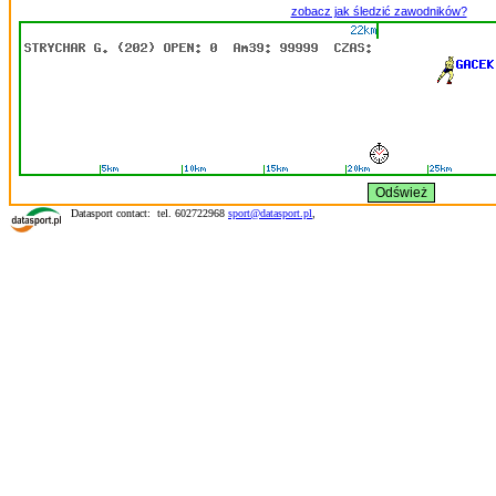
zobacz jak śledzić zawodników?
Datasport contact: tel. 602722968
sport@datasport.pl
,