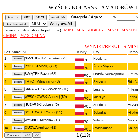
WYŚCIG KOLARSKI AMATORÓW T
Nr:
N
Start list
MINI
MAXI
meta/finish
Download files (pliki do pobrania):
MINI
MINI KOBIETY
MAXI
MAXI K
GMINA
MAXI GMINA
WYNIKI/RESULTS MIN
Pos
Name (Nr)
Country
City
Distan
GRZEJDZIAK Jarosław (73)
1
Nowizna
POL
RYBICKI Maciej (423)
2
Środa Śląska
POL
ŚWIĄTEK Błażej (68)
3
Ostrów Wielkopolski
Otr Int
POL
TRYCH Adrian,artur (39)
4
Szczecin
Bdc J
POL
BANASZCZAK Wojciech (70)
5
Leszno
4 Tea
POL
WESOŁOWSKI Andrzej (59)
6
Mierzyn
Jedna
POL
HUZARSKI Łukasz (3)
7
Sobótka
Huzar
POL
SOŁTOWSKI Michał (31)
8
Sobótka
Airbike
POL
WYSKIEL Mirosław (11)
9
Wilków
Niezr
POL
GUCWA Andrzej (61)
10
Świebodzice
Saj-po
POL
1 (113)
Pierwszy
<<<
<<