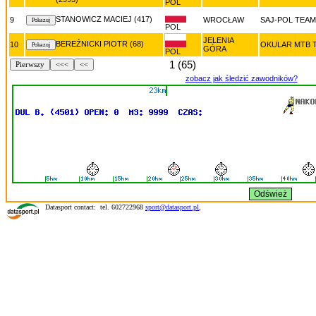
POL
STANOWICZ MACIEJ (417)
9
WROCŁAW
SAJ-POL TEAM
POL
JELENIA
BEREŹNICKI PIOTR (68)
10
OKULAR MTB 
GÓRA
POL
1 (65)
Pierwszy
<<<
<<
zobacz jak śledzić zawodników?
Datasport contact: tel. 602722968
sport@datasport.pl
,