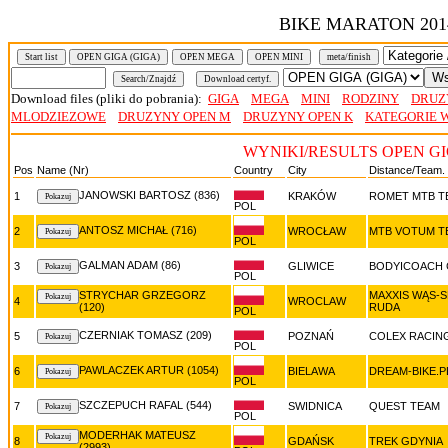
BIKE MARATON 201
Start list
OPEN GIGA (GIGA)
OPEN MEGA
OPEN MINI
meta/finish
Download files (pliki do pobrania):
GIGA
MEGA
MINI
RODZINY
DRUZ
MLODZIEZOWE
DRUZYNY OPEN M
DRUZYNY OPEN K
KATEGORIE 
WYNIKI/RESULTS OPEN GI
Pos
Name (Nr)
Country
City
Distance/Team.
JANOWSKI BARTOSZ (836)
1
KRAKÓW
ROMET MTB T
POL
ANTOSZ MICHAŁ (716)
2
WROCŁAW
MTB VOTUM 
POL
GALMAN ADAM (86)
3
GLIWICE
BODYICOACH 
POL
STRYCHAR GRZEGORZ
MAXXIS WĄS-
4
WROCLAW
(120)
RUDA
POL
CZERNIAK TOMASZ (209)
5
POZNAŃ
COLEX RACIN
POL
PAWLACZEK ARTUR (1054)
6
BIELAWA
DREAM-BIKE.P
POL
SZCZEPUCH RAFAL (544)
7
SWIDNICA
QUEST TEAM
POL
MODERHAK MATEUSZ
8
GDAŃSK
TREK GDYNIA
(2993)