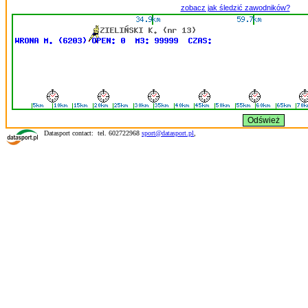
zobacz jak śledzić zawodników?
Datasport contact: tel. 602722968
sport@datasport.pl
,