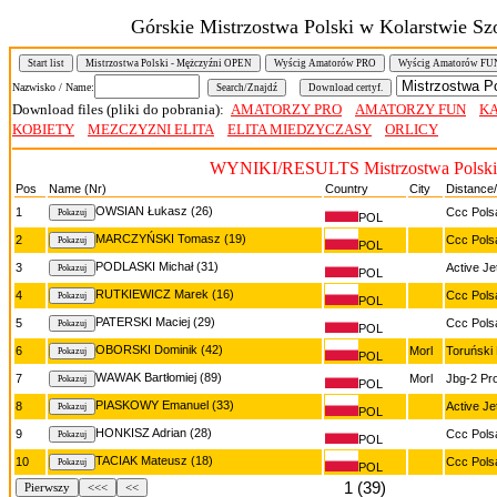
Górskie Mistrzostwa Polski w Kolarstwie S
Start list
Mistrzostwa Polski - Mężczyźni OPEN
Wyścig Amatorów PRO
Wyścig Amatorów FU
Nazwisko / Name:
Download files (pliki do pobrania):
AMATORZY PRO
AMATORZY FUN
KA
KOBIETY
MEZCZYZNI ELITA
ELITA MIEDZYCZASY
ORLICY
WYNIKI/RESULTS Mistrzostwa Polski
Pos
Name (Nr)
Country
City
Distance
OWSIAN Łukasz (26)
1
Ccc Pols
POL
MARCZYŃSKI Tomasz (19)
2
Ccc Pols
POL
PODLASKI Michał (31)
3
Active Je
POL
RUTKIEWICZ Marek (16)
4
Ccc Pols
POL
PATERSKI Maciej (29)
5
Ccc Pols
POL
OBORSKI Dominik (42)
6
Morl
Toruński 
POL
WAWAK Bartłomiej (89)
7
Morl
Jbg-2 Pr
POL
PIASKOWY Emanuel (33)
8
Active Je
POL
HONKISZ Adrian (28)
9
Ccc Pols
POL
TACIAK Mateusz (18)
10
Ccc Pols
POL
1 (39)
Pierwszy
<<<
<<