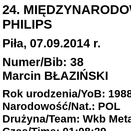
24. MIĘDZYNAROD
PHILIPS
Piła, 07.09.2014 r.
Numer/Bib: 38
Marcin BŁAZIŃSKI
Rok urodzenia/YoB: 198
Narodowość/Nat.: POL
Drużyna/Team: Wkb Meta