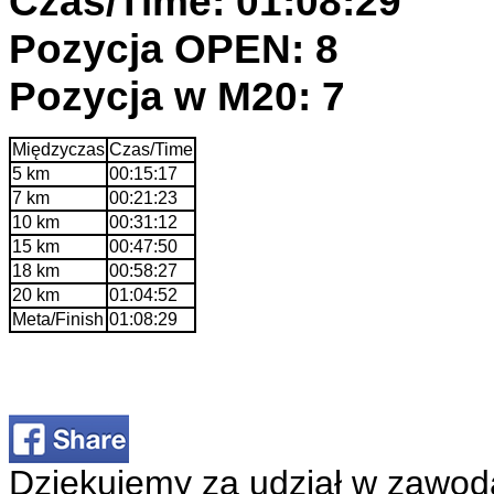
Czas/Time: 01:08:29
Pozycja OPEN: 8
Pozycja w M20: 7
Międzyczas
Czas/Time
5 km
00:15:17
7 km
00:21:23
10 km
00:31:12
15 km
00:47:50
18 km
00:58:27
20 km
01:04:52
Meta/Finish
01:08:29
Dziękujemy za udział w zawod