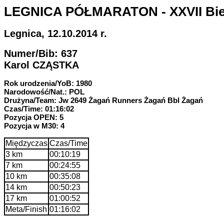
LEGNICA PÓŁMARATON - XXVII Bie
Legnica, 12.10.2014 r.
Numer/Bib: 637
Karol CZĄSTKA
Rok urodzenia/YoB: 1980
Narodowość/Nat.: POL
Drużyna/Team: Jw 2649 Żagań Runners Żagań Bbl Żagań
Czas/Time: 01:16:02
Pozycja OPEN: 5
Pozycja w M30: 4
Międzyczas
Czas/Time
3 km
00:10:19
7 km
00:24:55
10 km
00:35:08
14 km
00:50:23
17 km
01:00:52
Meta/Finish
01:16:02