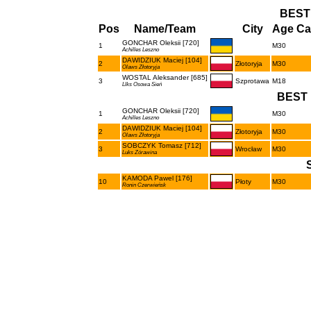
BEST
Pos
Name/Team
City
Age Ca
GONCHAR Oleksii [720]
1
M30
Achilles Leszno
DAWIDZIUK Maciej [104]
2
Złotoryja
M30
Olaws Złotoryja
WOSTAL Aleksander [685]
3
Szprotawa
M18
Llks Osowa Sień
BEST 
GONCHAR Oleksii [720]
1
M30
Achilles Leszno
DAWIDZIUK Maciej [104]
2
Złotoryja
M30
Olaws Złotoryja
SOBCZYK Tomasz [712]
3
Wrocław
M30
Luks Zórawina
KAMODA Pawel [176]
10
Płoty
M30
Ronin Czerwieńsk