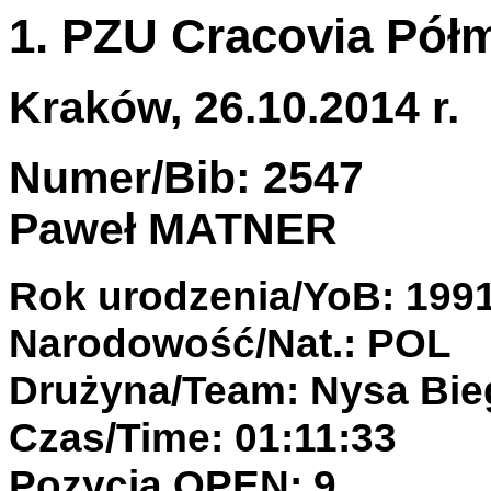
1. PZU Cracovia Pół
Kraków, 26.10.2014 r.
Numer/Bib: 2547
Paweł MATNER
Rok urodzenia/YoB: 199
Narodowość/Nat.: POL
Drużyna/Team: Nysa Bi
Czas/Time: 01:11:33
Pozycja OPEN: 9