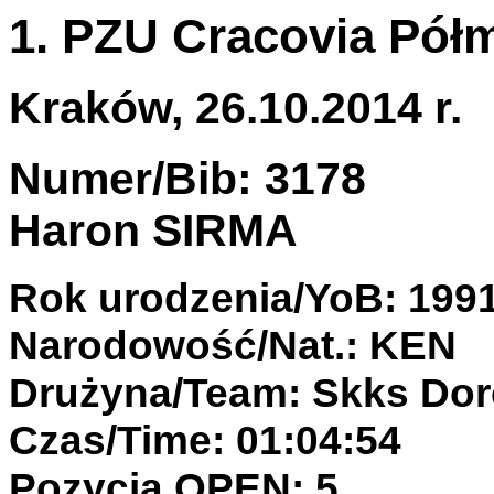
1. PZU Cracovia Pół
Kraków, 26.10.2014 r.
Numer/Bib: 3178
Haron SIRMA
Rok urodzenia/YoB: 199
Narodowość/Nat.: KEN
Drużyna/Team: Skks Dor
Czas/Time: 01:04:54
Pozycja OPEN: 5