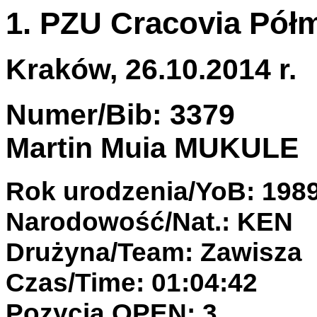
1. PZU Cracovia Pół
Kraków, 26.10.2014 r.
Numer/Bib: 3379
Martin Muia MUKULE
Rok urodzenia/YoB: 198
Narodowość/Nat.: KEN
Drużyna/Team: Zawisza
Czas/Time: 01:04:42
Pozycja OPEN: 3