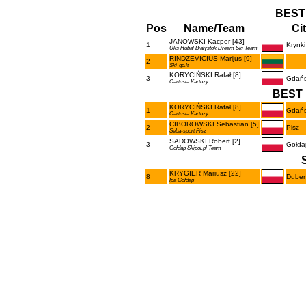
BEST
Pos
Name/Team
Ci
JANOWSKI Kacper [43]
1
Krynki
Uks Hubal Białystok Dream Ski Team
RINDZEVICIUS Marijus [9]
2
Ski-go.lt
KORYCIŃSKI Rafał [8]
3
Gdań
Cartusia Kartuzy
BEST 
KORYCIŃSKI Rafał [8]
1
Gdań
Cartusia Kartuzy
CIBOROWSKI Sebastian [5]
2
Pisz
Seba-sport Pisz
SADOWSKI Robert [2]
3
Gołda
Gołdap Skipol.pl Team
KRYGIER Mariusz [22]
8
Duben
Ipa Gołdap