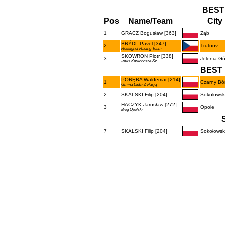
BEST
Pos
Name/Team
City
1
GRACZ Bogusław [363]
Ząb
BRÝDL Pavel [347]
2
Trutnov
Rossignol Racing Team
SKOWRON Piotr [338]
3
Jelenia Gó
-mks Karkonosze Sz
BEST 
PORĘBA Waldemar [214]
1
Czarny Bó
Gmina Ludzi Z Pasją
2
SKALSKI Filip [204]
Sokołowsk
HACZYK Jarosław [272]
3
Opole
Bieg Opolski
7
SKALSKI Filip [204]
Sokołowsk