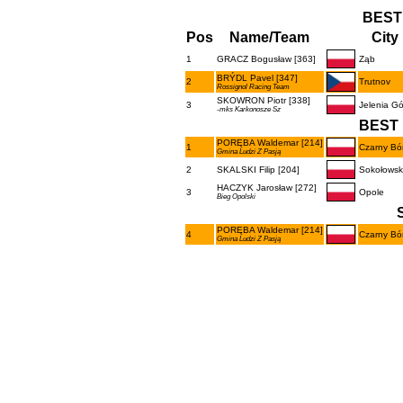
BEST
Pos
Name/Team
City
1
GRACZ Bogusław [363]
Ząb
BRÝDL Pavel [347]
2
Trutnov
Rossignol Racing Team
SKOWRON Piotr [338]
3
Jelenia Gó
-mks Karkonosze Sz
BEST 
PORĘBA Waldemar [214]
1
Czarny Bó
Gmina Ludzi Z Pasją
2
SKALSKI Filip [204]
Sokołowsk
HACZYK Jarosław [272]
3
Opole
Bieg Opolski
PORĘBA Waldemar [214]
4
Czarny Bó
Gmina Ludzi Z Pasją