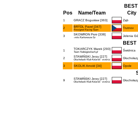
BEST
Pos
Name/Team
City
1
GRACZ Bogusław [363]
Ząb
BRÝDL Pavel [347]
2
Trutnov
Rossignol Racing Team
SKOWRON Piotr [338]
3
Jelenia Gó
-mks Karkonosze Sz
BEST 
TOKARCZYK Marek [293]
1
Świdnica
Team Nabiegowkach.pl
STAWIŃSKI Jerzy [227]
2
Głuchołaz
Głuchołaski Klub Kolarski `victoria`
3
SKOLIK Arnold [34]
Opole
STAWIŃSKI Jerzy [227]
9
Głuchołaz
Głuchołaski Klub Kolarski `victoria`