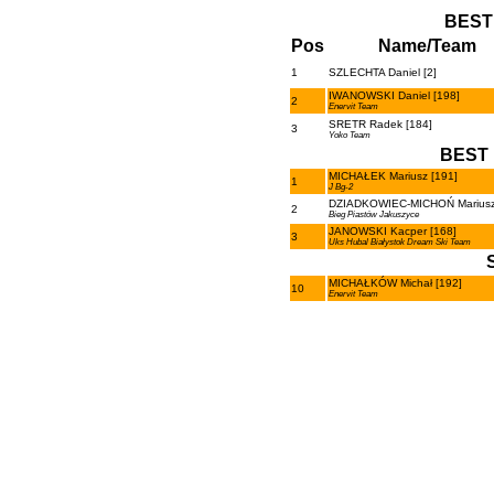
BEST
Pos
Name/Team
1
SZLECHTA Daniel [2]
IWANOWSKI Daniel [198]
2
Enervit Team
SRETR Radek [184]
3
Yoko Team
BEST 
MICHAŁEK Mariusz [191]
1
J Bg-2
DZIADKOWIEC-MICHOŃ Mariusz
2
Bieg Piastów Jakuszyce
JANOWSKI Kacper [168]
3
Uks Hubal Białystok Dream Ski Team
MICHAŁKÓW Michał [192]
10
Enervit Team