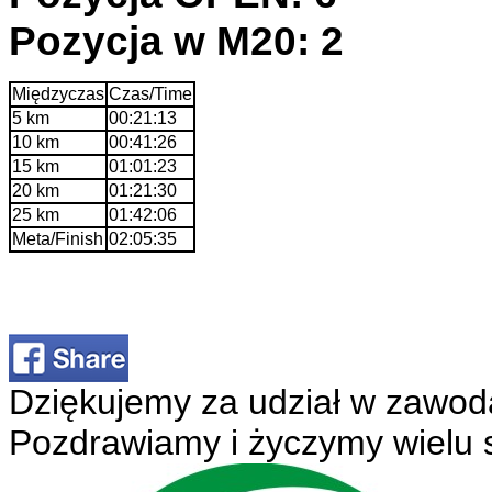
Pozycja w M20: 2
Międzyczas
Czas/Time
5 km
00:21:13
10 km
00:41:26
15 km
01:01:23
20 km
01:21:30
25 km
01:42:06
Meta/Finish
02:05:35
Dziękujemy za udział w zawod
Pozdrawiamy i życzymy wielu 