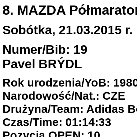
8. MAZDA Półmaraton
Sobótka, 21.03.2015 r.
Numer/Bib: 19
Pavel BRÝDL
Rok urodzenia/YoB: 198
Narodowość/Nat.: CZE
Drużyna/Team: Adidas B
Czas/Time: 01:14:33
Pozycja OPEN: 10