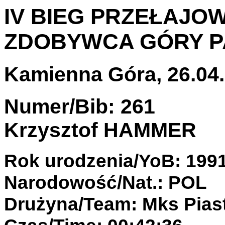
IV BIEG PRZEŁAJOW
ZDOBYWCA GÓRY 
Kamienna Góra, 26.04.
Numer/Bib: 261
Krzysztof HAMMER
Rok urodzenia/YoB: 199
Narodowość/Nat.: POL
Drużyna/Team: Mks Pias