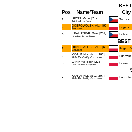
BEST
Pos
Name/Team
City
BRYDL Pavel [277]
1
Trutnov
Adidas Boost Team
DOBROWOLSKI Alan [66]
2
Boguszó
Boguszów
KRATOCHVIL Milos [251]
3
Holice
Skp Hvezda Pardubice
BEST 
DOBROWOLSKI Alan [66]
1
Boguszó
Boguszów
KOGUT Klaudiusz [267]
2
Lubawka
Mukn Pod Stróżą Miszkowice
JANIK Wojciech [226]
3
Borówno
Ukn Melafir Czarny Bór
KOGUT Klaudiusz [267]
7
Lubawka
Mukn Pod Stróżą Miszkowice