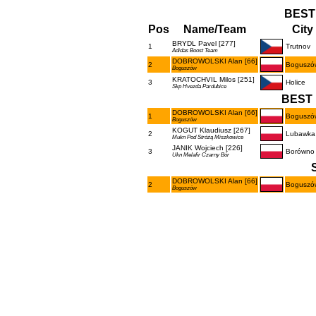
BEST
Pos
Name/Team
City
BRYDL Pavel [277]
1
Trutnov
Adidas Boost Team
DOBROWOLSKI Alan [66]
2
Boguszó
Boguszów
KRATOCHVIL Milos [251]
3
Holice
Skp Hvezda Pardubice
BEST 
DOBROWOLSKI Alan [66]
1
Boguszó
Boguszów
KOGUT Klaudiusz [267]
2
Lubawka
Mukn Pod Stróżą Miszkowice
JANIK Wojciech [226]
3
Borówno
Ukn Melafir Czarny Bór
DOBROWOLSKI Alan [66]
2
Boguszó
Boguszów