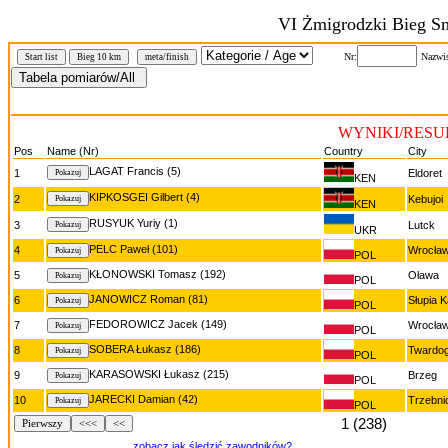
VI Żmigrodzki Bieg S
Nr:
Nazwi
Start list
Bieg 10 km
meta/finish
WYNIKI/RESUL
Pos
Name (Nr)
Country
City
LAGAT Francis (5)
1
Eldoret
KEN
KIPKOSGEI Gilbert (4)
2
Kebujoi
KEN
RUSYUK Yuriy (1)
3
Lutck
UKR
PELC Paweł (101)
4
Wrocła
POL
KŁONOWSKI Tomasz (192)
5
Oława
POL
JANOWICZ Roman (81)
6
Słupia K
POL
FEDOROWICZ Jacek (149)
7
Wrocła
POL
SOBERA Łukasz (186)
8
Twardo
POL
KARASOWSKI Łukasz (215)
9
Brzeg
POL
JARECKI Damian (42)
10
Trzebni
POL
1 (238)
Pierwszy
<<<
<<
zobacz jak śledzić zawodników?