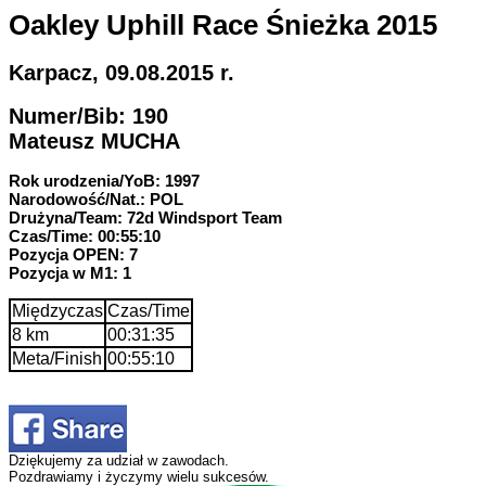
Oakley Uphill Race Śnieżka 2015
Karpacz, 09.08.2015 r.
Numer/Bib: 190
Mateusz MUCHA
Rok urodzenia/YoB: 1997
Narodowość/Nat.: POL
Drużyna/Team: 72d Windsport Team
Czas/Time: 00:55:10
Pozycja OPEN: 7
Pozycja w M1: 1
Międzyczas
Czas/Time
8 km
00:31:35
Meta/Finish
00:55:10
Dziękujemy za udział w zawodach.
Pozdrawiamy i życzymy wielu sukcesów.