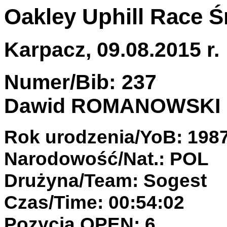
Oakley Uphill Race Ś
Karpacz, 09.08.2015 r.
Numer/Bib: 237
Dawid ROMANOWSKI
Rok urodzenia/YoB: 198
Narodowość/Nat.: POL
Drużyna/Team: Sogest
Czas/Time: 00:54:02
Pozycja OPEN: 6