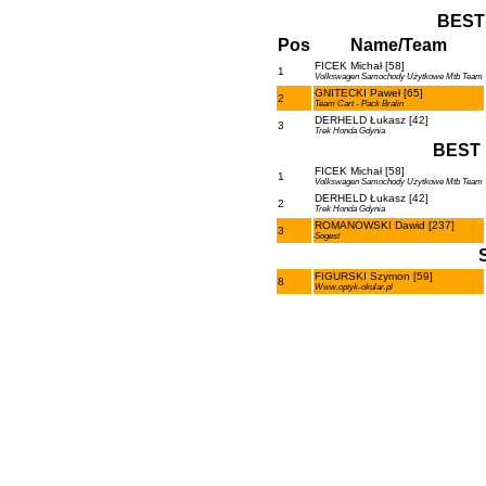
BEST
Pos
Name/Team
FICEK Michał [58]
1
Volkswagen Samochody Użytkowe Mtb Team
GNITECKI Paweł [65]
2
Team Cart - Pack Bralin
DERHELD Łukasz [42]
3
Trek Honda Gdynia
BEST 
FICEK Michał [58]
1
Volkswagen Samochody Użytkowe Mtb Team
DERHELD Łukasz [42]
2
Trek Honda Gdynia
ROMANOWSKI Dawid [237]
3
Sogest
FIGURSKI Szymon [59]
8
Www.optyk-okular.pl