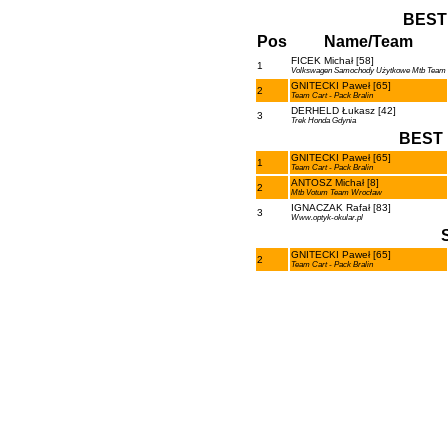
BEST
Pos
Name/Team
FICEK Michał [58]
1
Volkswagen Samochody Użytkowe Mtb Team
GNITECKI Paweł [65]
2
Team Cart - Pack Bralin
DERHELD Łukasz [42]
3
Trek Honda Gdynia
BEST 
GNITECKI Paweł [65]
1
Team Cart - Pack Bralin
ANTOSZ Michał [8]
2
Mtb Votum Team Wrocław
IGNACZAK Rafał [83]
3
Www.optyk-okular.pl
GNITECKI Paweł [65]
2
Team Cart - Pack Bralin