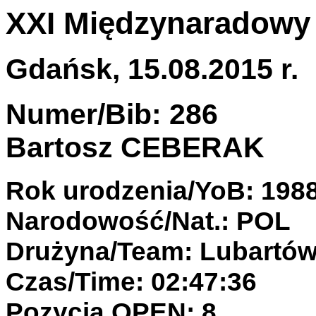
XXI Międzynaradowy 
Gdańsk, 15.08.2015 r.
Numer/Bib: 286
Bartosz CEBERAK
Rok urodzenia/YoB: 198
Narodowość/Nat.: POL
Drużyna/Team: Lubartó
Czas/Time: 02:47:36
Pozycja OPEN: 8