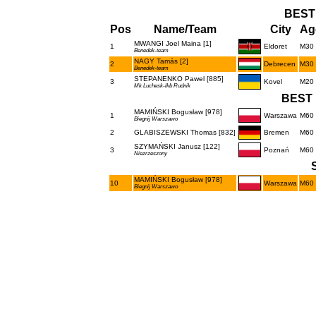
BEST
Pos
Name/Team
City
Ag
MWANGI Joel Maina [1]
1
Eldoret
M30
Benedek-team
NAGY Tamás [2]
2
Debrecen
M30
Benedek-team
STEPANENKO Pawel [885]
3
Kovel
M20
Mk Luchesk-lkb Rudnik
BEST 
MAMIŃSKI Bogusław [978]
1
Warszawa
M60
Biegnij Warszawo
2
GLABISZEWSKI Thomas [832]
Bremen
M60
SZYMAŃSKI Janusz [122]
3
Poznań
M60
Niezrzeszony
MAMIŃSKI Bogusław [978]
10
Warszawa
M60
Biegnij Warszawo