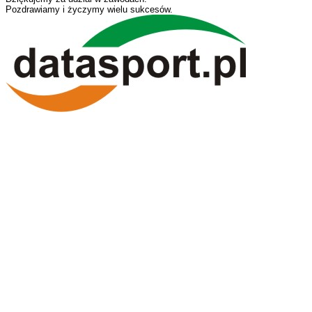
Pozdrawiamy i życzymy wielu sukcesów.