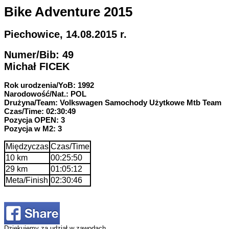
Bike Adventure 2015
Piechowice, 14.08.2015 r.
Numer/Bib: 49
Michał FICEK
Rok urodzenia/YoB: 1992
Narodowość/Nat.: POL
Drużyna/Team: Volkswagen Samochody Użytkowe Mtb Team
Czas/Time: 02:30:49
Pozycja OPEN: 3
Pozycja w M2: 3
Międzyczas
Czas/Time
10 km
00:25:50
29 km
01:05:12
Meta/Finish
02:30:46
Dziękujemy za udział w zawodach.