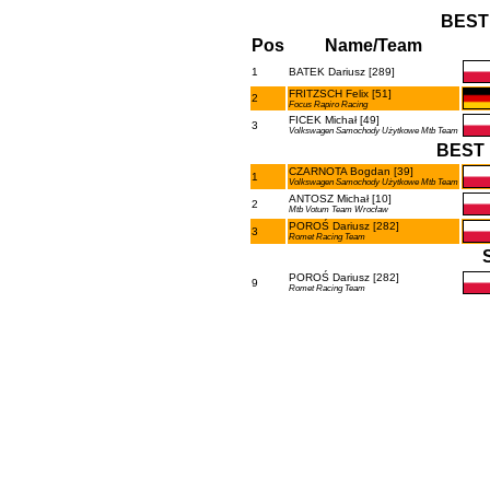
BEST
Pos
Name/Team
1
BATEK Dariusz [289]
FRITZSCH Felix [51]
2
Focus Rapiro Racing
FICEK Michał [49]
3
Volkswagen Samochody Użytkowe Mtb Team
BEST 
CZARNOTA Bogdan [39]
1
Volkswagen Samochody Użytkowe Mtb Team
ANTOSZ Michał [10]
2
Mtb Votum Team Wrocław
POROŚ Dariusz [282]
3
Romet Racing Team
POROŚ Dariusz [282]
9
Romet Racing Team