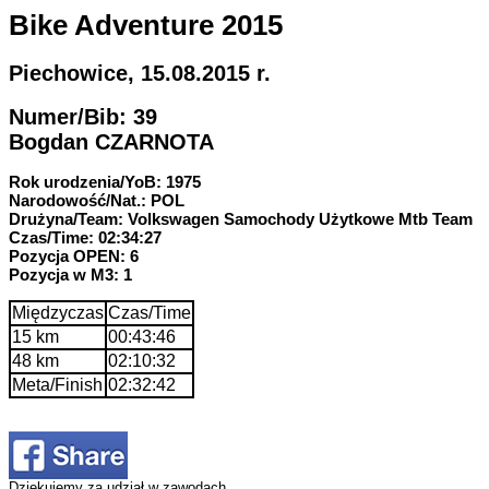
Bike Adventure 2015
Piechowice, 15.08.2015 r.
Numer/Bib: 39
Bogdan CZARNOTA
Rok urodzenia/YoB: 1975
Narodowość/Nat.: POL
Drużyna/Team: Volkswagen Samochody Użytkowe Mtb Team
Czas/Time: 02:34:27
Pozycja OPEN: 6
Pozycja w M3: 1
Międzyczas
Czas/Time
15 km
00:43:46
48 km
02:10:32
Meta/Finish
02:32:42
Dziękujemy za udział w zawodach.