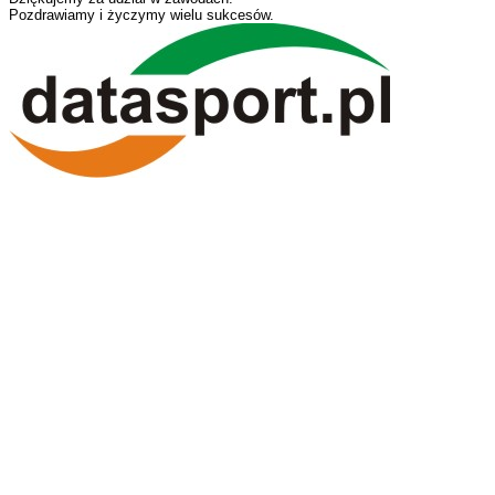
Pozdrawiamy i życzymy wielu sukcesów.