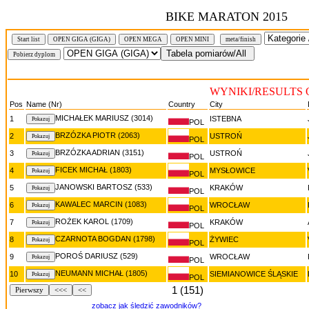
BIKE MARATON 2015
Start list
OPEN GIGA (GIGA)
OPEN MEGA
OPEN MINI
meta/finish
WYNIKI/RESULTS 
Pos
Name (Nr)
Country
City
MICHAŁEK MARIUSZ (3014)
1
ISTEBNA
POL
BRZÓZKA PIOTR (2063)
2
USTROŃ
POL
BRZÓZKA ADRIAN (3151)
3
USTROŃ
POL
FICEK MICHAŁ (1803)
4
MYSŁOWICE
POL
JANOWSKI BARTOSZ (533)
5
KRAKÓW
POL
KAWALEC MARCIN (1083)
6
WROCŁAW
POL
ROŻEK KAROL (1709)
7
KRAKÓW
POL
CZARNOTA BOGDAN (1798)
8
ŻYWIEC
POL
POROŚ DARIUSZ (529)
9
WROCŁAW
POL
NEUMANN MICHAŁ (1805)
10
SIEMIANOWICE ŚLĄSKIE
POL
1 (151)
Pierwszy
<<<
<<
zobacz jak śledzić zawodników?