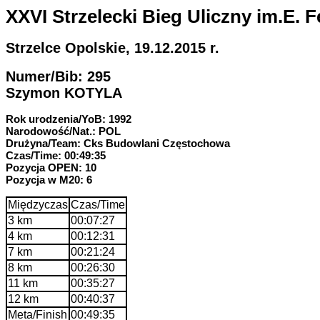
XXVI Strzelecki Bieg Uliczny im.E. F
Strzelce Opolskie, 19.12.2015 r.
Numer/Bib: 295
Szymon KOTYLA
Rok urodzenia/YoB: 1992
Narodowość/Nat.: POL
Drużyna/Team: Cks Budowlani Częstochowa
Czas/Time: 00:49:35
Pozycja OPEN: 10
Pozycja w M20: 6
Międzyczas
Czas/Time
3 km
00:07:27
4 km
00:12:31
7 km
00:21:24
8 km
00:26:30
11 km
00:35:27
12 km
00:40:37
Meta/Finish
00:49:35