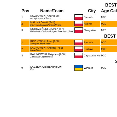
BEST
Pos
Name/Team
City
Age Cat
KOZŁOWSKI Artur [888]
1
Sieradz
M30
Asclepios-poltraf Team
MALINA Dawid [744]
2
Rybnik
M20
Inżynieria Bieganiachemika Rybnik
DOROŻYŃSKI Szymon [67]
3
Namysłów
M20
Politechnika Opolska Rajsport Team Anton Team
BEST 
KOZŁOWSKI Artur [888]
1
Sieradz
M30
Asclepios-poltraf Team
LACHOWSKI Andrzej [782]
2
Kraków
M30
Lacho Team
KALINOWSKI Zbigniew [656]
3
Częstochowa
M30
Zabieganie Częstochowa
LABZIUK Oleksandr [509]
9
Winnica
M30
Klos