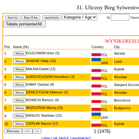
31. Uliczny Bieg Sylwestr
Nr:
Nazwi
Start list
Bieg 10 km
meta/finish
WYNIKI/RESUL
Pos
Name (Nr)
Country
City
KOZŁOWSKI Artur (5)
1
Sieradz
POL
SHAFAR Vitaliy (24)
2
Lutsk
UKR
MALINA Dawid (12)
3
Rybnik
POL
GARDZIELEWSKI Arkadiusz (3)
4
Wrocław
POL
KABAT Damian (8)
5
Stargard Szczec
POL
DEMCZYSZAK Mateusz (2)
6
Wrocław
POL
NOWICKI Bartosz (9)
7
Bezrzecze
POL
BRZEZIŃSKI Błażej (10)
8
Bydgoszcz
POL
MASŁOV Stanislav (23)
9
UKR
CIEPŁAK Marcin (17)
10
Rybnik
POL
1 (1476)
Pierwszy
<<<
<<
zobacz jak śledzić zawodników?