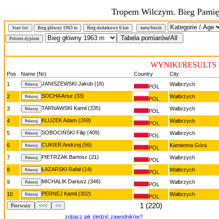
Tropem Wilczym. Bieg Pamięc
Start list
Bieg główny 1963 m
Bieg dodatkowy 6 km
meta/finish
WYNIKI/RESULTS B
Pos
Name (Nr)
Country
City
JANISZEWSKI Jakub (16)
1
Wałbrzych
POL
SOCHA Artur (33)
2
Wałbrzych
POL
TARNAWSKI Kamil (335)
3
Wałbrzych
POL
KLUZEK Adam (269)
4
Wałbrzych
POL
SOBOCIŃSKI Filip (409)
5
Wałbrzych
POL
CUKIER Andrzej (56)
6
Kamienna Góra
POL
PIETRZAK Bartosz (21)
7
Wałbrzych
POL
ŁAZARSKI Rafał (14)
8
Wałbrzych
POL
MICHALIK Dariusz (346)
9
Wałbrzych
POL
PERNEJ Kamil (302)
10
Wałbrzych
POL
1 (220)
Pierwszy
<<<
<<
zobacz jak śledzić zawodników?