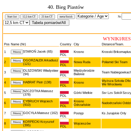
40. Bieg Piastów
Nr:
Start list
12,5 km CT
25 km CT
meta/finish
WYNIKI/RESU
Pos
Name (Nr)
Country
City
Distance/Team.
STAROŃ Jacek (65)
1
Krosno
Krosski Brikomaplus
POL
OGORZAŁEK Arkadiusz
2
Nowa Ruda
Poliamid Ski Team
(121)
POL
OLSZOWSKI Władysław
Międzybrodzie
3
Team Nabiegowkach
(94)
Bialskie
POL
Wyższa Szkoła Ofic
HABRAT Piotr (138)
4
Krosno
We Wrocławiu
POL
SZCZOTKA Mateusz
5
Górki Wielkie
Ssr Lzs Sokół Szcz
(378)
POL
CYBRUCH Wojciech
Krosno
6
Nadodrzański Oddzia
(910)
Odrzańskie
POL
GOCYŁA Mateusz (162)
7
Postęp
Ks Jurajskie Orły
POL
KORPECKI Krzysztof
8
Wojcieszów
(395)
POL