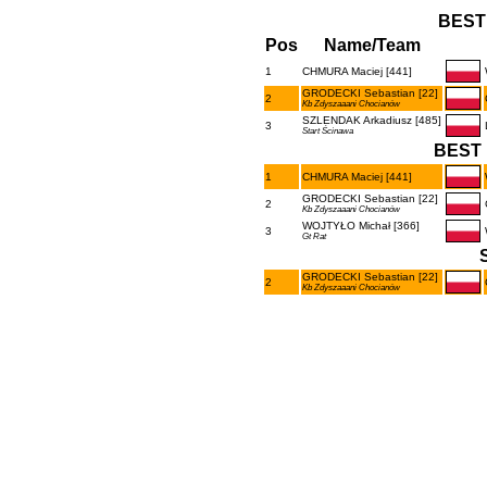
BEST
Pos
Name/Team
1
CHMURA Maciej [441]
GRODECKI Sebastian [22]
2
Kb Zdyszaaani Chocianów
SZLENDAK Arkadiusz [485]
3
Start Ścinawa
BEST 
1
CHMURA Maciej [441]
GRODECKI Sebastian [22]
2
Kb Zdyszaaani Chocianów
WOJTYŁO Michał [366]
3
Gt Rat
GRODECKI Sebastian [22]
2
Kb Zdyszaaani Chocianów