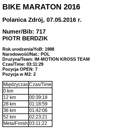
BIKE MARATON 2016
Polanica Zdrój, 07.05.2016 r.
Numer/Bib: 717
PIOTR BERDZIK
Rok urodzenia/YoB: 1988
Narodowość/Nat.: POL
Drużyna/Team: IM-MOTION KROSS TEAM
Czas/Time: 03:11:29
Pozycja OPEN: 7
Pozycja w M2: 2
Międzyczas
Czas/Time
0 km
12 km
00:39:18
28 km
01:18:59
36 km
01:42:06
52 km
02:23:21
Meta/Finish
03:11:22