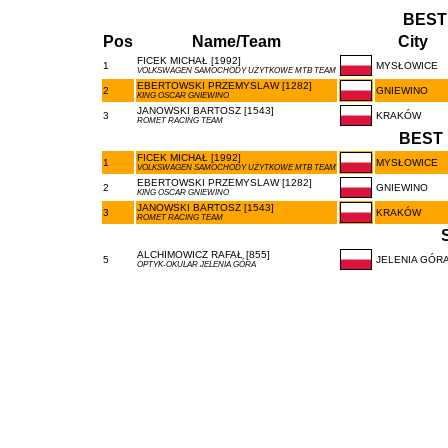
BEST
Pos
Name/Team
City
FICEK MICHAŁ [1992]
1
MYSŁOWICE
VOLKSWAGEN SAMOCHODY UŻYTKOWE MTB TEAM
EBERTOWSKI PRZEMYSLAW [1282]
2
GNIEWINO
KING OSCAR GNIEWINO
JANOWSKI BARTOSZ [1543]
3
KRAKÓW
ROMET RACING TEAM
BEST 
FICEK MICHAŁ [1992]
1
MYSŁOWICE
VOLKSWAGEN SAMOCHODY UŻYTKOWE MTB TEAM
EBERTOWSKI PRZEMYSLAW [1282]
2
GNIEWINO
KING OSCAR GNIEWINO
JANOWSKI BARTOSZ [1543]
3
KRAKÓW
ROMET RACING TEAM
ALCHIMOWICZ RAFAŁ [855]
5
JELENIA GÓR
OPTYK-OKULAR JELENIA GÓRA