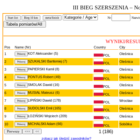
III BIEG SZERSZENIA – Noc
Nr:
Nazwi
Start list
Bieg 10 km
meta/finish
WYNIKI/RESUL
Pos
Name (Nr)
Country
City
KOT Aleksander (5)
1
Oleśnica
POL
SZUKALSKI Bartłomiej (7)
2
Oleśnica
POL
PAPIERSKI Kamil (8)
3
Oleśnica
POL
PONTUS Robert (49)
4
Oleśnica
POL
SMOLAK Dawid (16)
5
Oleśnica
POL
MUSIAŁ Mateusz (6)
6
Oleśnica
POL
LIPIŃSKI Dawid (178)
7
Wrocław
POL
SUDOLSKI Emil (165)
8
Oleśnica
POL
ŁOZIŃSKI Wojciech (209)
9
Oleśnica
POL
MICHALSKI Adam (66)
10
Sobótka
POL
1 (186)
Pierwszy
<<<
<<
zobacz jak śledzić zawodników?