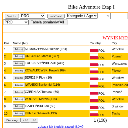
Bike Adventure Etap I
Nr:
Start list
meta/finish
WYNIKI/RE
Pos
Name (Nr)
Country
City
KLIMASZEWSKI Łukasz (154)
1
Wrocław
POL
URBANIAK Marcin (377)
2
Poznań
POL
TRUSZCZYŃSKI Piotr (442)
3
Warszawa
POL
KOWALKOWSKI Paweł (169)
4
Fijewo
POL
BERDZIK Piotr (16)
5
Wrocław
POL
IWAŃSKI Bartłomiej (114)
6
Polanica Zd
POL
CZERNIAK Tomasz (60)
7
Poznań
POL
WRÓBEL Marcin (414)
8
Wrocław
POL
CZAPLIŃSKI Jan (59)
9
Brwinów
POL
KURZYCA Paweł (193)
10
Tychy
POL
1 (198)
Pierwszy
<<<
<<
zobacz jak śledzić zawodników?