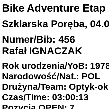
Bike Adventure Etap I
Szklarska Poręba, 04.0
Numer/Bib: 456
Rafał IGNACZAK
Rok urodzenia/YoB: 197
Narodowość/Nat.: POL
Drużyna/Team: Optyk-oku
Czas/Time: 03:00:13
Pozycja OPEN: 7