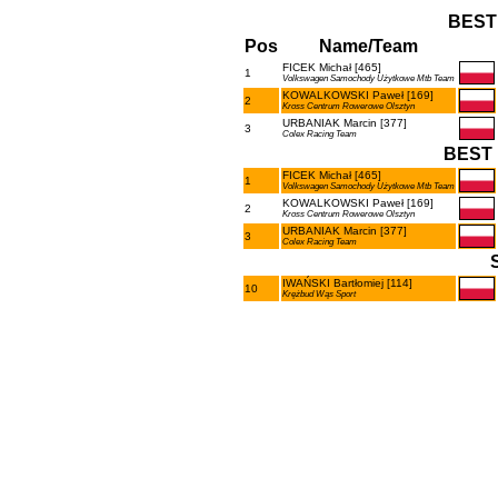
BEST
Pos
Name/Team
FICEK Michał [465]
1
Volkswagen Samochody Użytkowe Mtb Team
KOWALKOWSKI Paweł [169]
2
Kross Centrum Rowerowe Olsztyn
URBANIAK Marcin [377]
3
Colex Racing Team
BEST 
FICEK Michał [465]
1
Volkswagen Samochody Użytkowe Mtb Team
KOWALKOWSKI Paweł [169]
2
Kross Centrum Rowerowe Olsztyn
URBANIAK Marcin [377]
3
Colex Racing Team
IWAŃSKI Bartłomiej [114]
10
Krężbud Wąs Sport