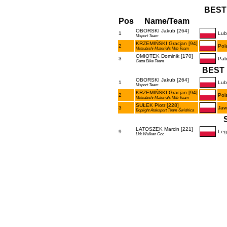
BEST
Pos
Name/Team
OBORSKI Jakub [264]
1
Lub
Msport Team
KRZEMIŃSKI Gracjan [94]
2
Pol
Mitsubishi Materials Mtb Team
OMIOTEK Dominik [170]
3
Pab
Gatta Bike Team
BEST 
OBORSKI Jakub [264]
1
Lub
Msport Team
KRZEMIŃSKI Gracjan [94]
2
Pol
Mitsubishi Materials Mtb Team
SUŁEK Piotr [228]
3
Jaw
Boplight Ataksport Team Świdnica
LATOSZEK Marcin [221]
9
Leg
Lkk Wulkan Ccc