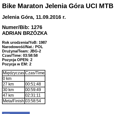
Bike Maraton Jelenia Góra UCI MTB
Jelenia Góra, 11.09.2016 r.
Numer/Bib: 1276
ADRIAN BRZÓZKA
Rok urodzenia/YoB: 1987
Narodowość/Nat.: POL
Drużyna/Team: JBG-2
Czas/Time: 03:58:58
Pozycja OPEN: 2
Pozycja w EM: 2
Międzyczas
Czas/Time
0 km
27 km
00:51:48
30 km
00:59:49
47 km
02:31:11
Meta/Finish
03:58:54