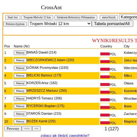
CrossAnt
Start list
Tropem Mrówki 12 km
Szlakiem Robotnicy Półmaraton
meta/finish
WYNIKI/RESULTS Tr
Pos
Name (Nr)
Country
City
BANAŚ Dawid (214)
1
Kobierz
POL
WIECZORKIEWICZ Adam (220)
2
Jelcz-la
POL
GÓRAK Przemysław (1193)
3
Wierzbn
POL
BIELICKI Bartosz (173)
4
Milicz
POL
KORZEŃ Artur (182)
5
Oława
POL
WRZESZCZ Mariusz (250)
6
Kostomł
POL
HADRYŚ Tomasz (206)
7
Wrocław
POL
RYCERSKI Bogdan (175)
8
Iłowa
POL
STAROŃ Damian (215)
9
Zacharz
POL
BOŻEK Kamil (225)
10
Magnice
POL
1 (127)
Pierwszy
<<<
<<
zobacz jak śledzić zawodników?