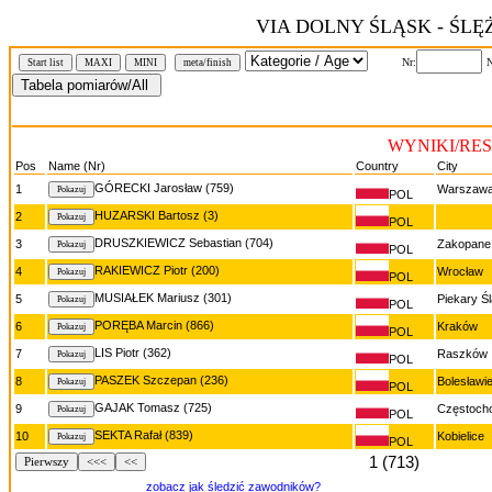
VIA DOLNY ŚLĄSK - ŚLĘ
Nr:
N
Start list
MAXI
MINI
meta/finish
WYNIKI/RE
Pos
Name (Nr)
Country
City
GÓRECKI Jarosław (759)
1
Warszaw
POL
HUZARSKI Bartosz (3)
2
POL
DRUSZKIEWICZ Sebastian (704)
3
Zakopane
POL
RAKIEWICZ Piotr (200)
4
Wrocław
POL
MUSIAŁEK Mariusz (301)
5
Piekary Śl
POL
PORĘBA Marcin (866)
6
Kraków
POL
LIS Piotr (362)
7
Raszków
POL
PASZEK Szczepan (236)
8
Bolesławi
POL
GAJAK Tomasz (725)
9
Częstoch
POL
SEKTA Rafał (839)
10
Kobielice
POL
1 (713)
Pierwszy
<<<
<<
zobacz jak śledzić zawodników?